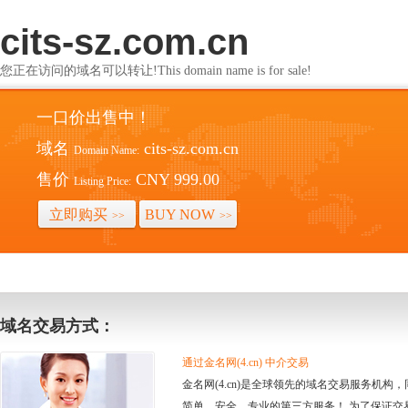
cits-sz.com.cn
您正在访问的域名可以转让!This domain name is for sale!
一口价出售中！
域名
cits-sz.com.cn
Domain Name:
售价
CNY 999.00
Listing Price:
立即购买
BUY NOW
>>
>>
域名交易方式：
通过金名网(4.cn) 中介交易
金名网(4.cn)是全球领先的域名交易服务机
简单、安全、专业的第三方服务！ 为了保证交