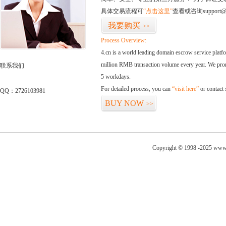
具体交易流程可
“点击这里”
查看或咨询support@
我要购买
>>
Process Overview:
4.cn is a world leading domain escrow service plat
million RMB transaction volume every year. We promi
联系我们
5 workdays.
For detailed process, you can
“visit here”
or contact
QQ：2726103981
BUY NOW
>>
Copyright © 1998 -2025 www.c